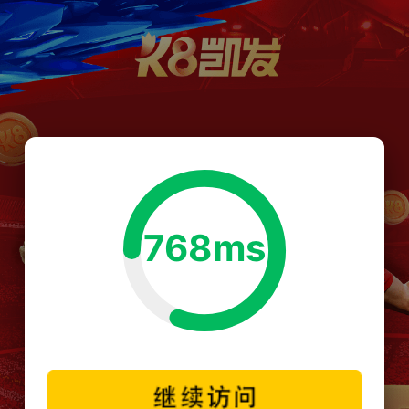
768ms